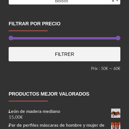
Bolsos
×
FILTRAR POR PRECIO
Prix
Prix
FILTRER
min
max
Prix :
50€
—
60€
PRODUCTOS MEJOR VALORADOS
León de madera mediano
15,00
€
Par de perfiles máscaras de hombre y mujer de