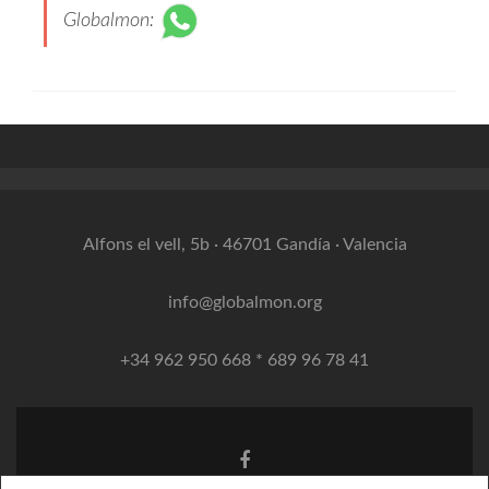
Globalmon
:
Alfons el vell, 5b · 46701 Gandía · Valencia
info@globalmon.org
+34 962 950 668 * 689 96 78 41
Facebook
link