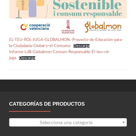
EL-TEU-ROL-JUGA-GLOBALMON.-Proyecto-de-Educacion-para-
la-Ciudadania-Global-y-el-Consumo
Descarga
Informe-LdB-Globalmon-Consum-Responsable-El-teu-rol-
juga
Descarga
CATEGORÍAS DE PRODUCTOS
Selecciona una categoría