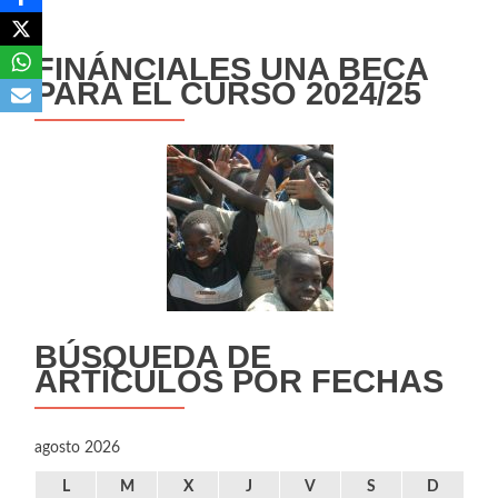
FINÁNCIALES UNA BECA
PARA EL CURSO 2024/25
BÚSQUEDA DE
ARTÍCULOS POR FECHAS
agosto 2026
L
M
X
J
V
S
D