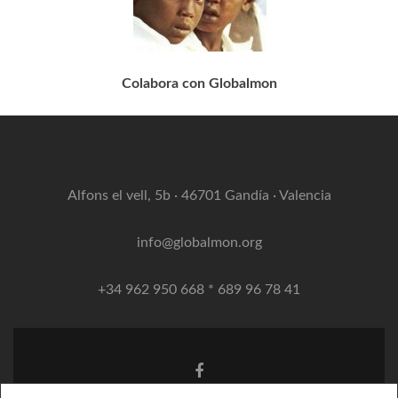
Colabora con Globalmon
Alfons el vell, 5b · 46701 Gandía · Valencia
info@globalmon.org
+34 962 950 668 * 689 96 78 41
Enlace
de