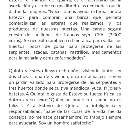
Estevo, el marido de Quinta, es el secretario de la
asociación y escribe en una libreta las demandas que le
dictan las mujeres: “Necesitamos ayuda externa -anota
Estevo- para comprar una barca que permita
comercializar las esteras que realizamos y los
productos de nuestras huertas. Una canoa segura
cuesta dos millones de francos
sefa
-CFA- (3.000
euros). Se necesita también red metálica para vallar los
huertos, botas de goma para protegerse de las
serpientes, azadas, catanas, rastrillos, medicamentos
para la malaria y otras enfermedades”.
Quinta y Estevo llevan ocho años viviendo juntos en
dos chozas, una de vivienda, otra de almacén. Tienen
un jardín vallado para protegerse de las serpientes y
tres huertos donde se cultiva mandioca, yuca, fríjoles y
batatas. A Quinta le gusta de Estevo su fuerza física, su
dulzura y su sexo: “Quien no práctica el amor, no es
feliz…”. Y a Estevo de Quinta su inteligencia y
responsabilidad: “Sabe de las cosas de la vida, me da
consejos, no me hace pasar hambre. Yo trabajo siempre
para ayudarla. Soy un hombre satisfecho.”