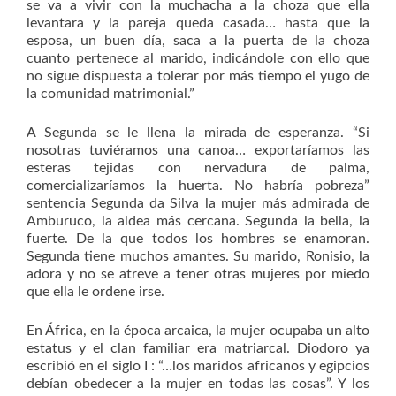
se va a vivir con la muchacha a la choza que ella
levantara y la pareja queda casada… hasta que la
esposa, un buen día, saca a la puerta de la choza
cuanto pertenece al marido, indicándole con ello que
no sigue dispuesta a tolerar por más tiempo el yugo de
la comunidad matrimonial.”
A Segunda se le llena la mirada de esperanza. “Si
nosotras tuviéramos una canoa… exportaríamos las
esteras tejidas con nervadura de palma,
comercializaríamos la huerta. No habría pobreza”
sentencia Segunda da Silva la mujer más admirada de
Amburuco, la aldea más cercana. Segunda la bella, la
fuerte. De la que todos los hombres se enamoran.
Segunda tiene muchos amantes. Su marido, Ronisio, la
adora y no se atreve a tener otras mujeres por miedo
que ella le ordene irse.
En África, en la época arcaica, la mujer ocupaba un alto
estatus y el clan familiar era matriarcal. Diodoro ya
escribió en el siglo I : “…los maridos africanos y egipcios
debían obedecer a la mujer en todas las cosas”. Y los