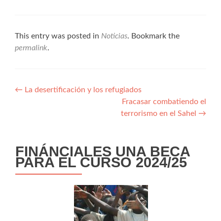
This entry was posted in
Noticias
. Bookmark the
permalink
.
Navegación
←
La desertificación y los refugiados
Fracasar combatiendo el
de
terrorismo en el Sahel
→
entradas
FINÁNCIALES UNA BECA
PARA EL CURSO 2024/25