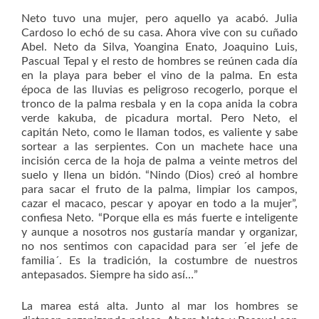
Neto tuvo una mujer, pero aquello ya acabó. Julia
Cardoso lo echó de su casa. Ahora vive con su cuñado
Abel. Neto da Silva, Yoangina Enato, Joaquino Luis,
Pascual Tepal y el resto de hombres se reúnen cada día
en la playa para beber el vino de la palma. En esta
época de las lluvias es peligroso recogerlo, porque el
tronco de la palma resbala y en la copa anida la cobra
verde kakuba, de picadura mortal. Pero Neto, el
capitán Neto, como le llaman todos, es valiente y sabe
sortear a las serpientes. Con un machete hace una
incisión cerca de la hoja de palma a veinte metros del
suelo y llena un bidón. “Nindo (Dios) creó al hombre
para sacar el fruto de la palma, limpiar los campos,
cazar el macaco, pescar y apoyar en todo a la mujer”,
confiesa Neto. “Porque ella es más fuerte e inteligente
y aunque a nosotros nos gustaría mandar y organizar,
no nos sentimos con capacidad para ser ´el jefe de
familia´. Es la tradición, la costumbre de nuestros
antepasados. Siempre ha sido así…”
La marea está alta. Junto al mar los hombres se