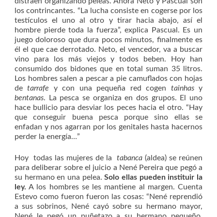
distraen organizando peleas. Ahora Neto y Pascual son
los contrincantes. “La lucha consiste en cogerse por los
testículos el uno al otro y tirar hacia abajo, así el
hombre pierde toda la fuerza”, explica Pascual. Es un
juego doloroso que dura pocos minutos, finalmente es
él el que cae derrotado. Neto, el vencedor, va a buscar
vino para los más viejos y todos beben. Hoy han
consumido dos bidones que en total suman 35 litros.
Los hombres salen a pescar a pie camuflados con hojas
de
tarrafe
y con una pequeña red cogen
tainhas
y
bentanas
. La pesca se organiza en dos grupos. El uno
hace bullicio para desviar los peces hacia el otro. “Hay
que conseguir buena pesca porque sino ellas se
enfadan y nos agarran por los genitales hasta hacernos
perder la energía…”
Hoy todas las mujeres de la
tabanca
(aldea) se reúnen
para deliberar sobre el juicio a Nené Pereira que pegó a
su hermano en una pelea.
Solo ellas pueden instituir la
ley.
A los hombres se les mantiene al margen. Cuenta
Estevo como fueron fueron las cosas: “Nené reprendió
a sus sobrinos, Nené cayó sobre su hermano mayor,
Nené le pegó un puñetazo a su hermano pequeño.