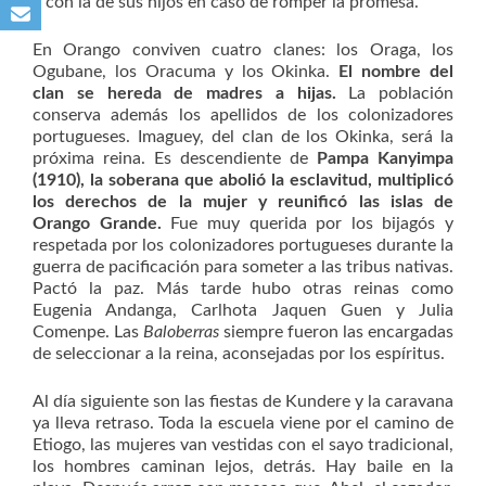
y con la de sus hijos en caso de romper la promesa.
En Orango conviven cuatro clanes: los Oraga, los
Ogubane, los Oracuma y los Okinka.
El nombre del
clan se hereda de madres a hijas.
La población
conserva además los apellidos de los colonizadores
portugueses. Imaguey, del clan de los Okinka, será la
próxima reina. Es descendiente de
Pampa Kanyimpa
(1910), la soberana que abolió la esclavitud, multiplicó
los derechos de la mujer y reunificó las islas de
Orango Grande.
Fue muy querida por los bijagós y
respetada por los colonizadores portugueses durante la
guerra de pacificación para someter a las tribus nativas.
Pactó la paz. Más tarde hubo otras reinas como
Eugenia Andanga, Carlhota Jaquen Guen y Julia
Comenpe. Las
Baloberras
siempre fueron las encargadas
de seleccionar a la reina, aconsejadas por los espíritus.
Al día siguiente son las fiestas de Kundere y la caravana
ya lleva retraso. Toda la escuela viene por el camino de
Etiogo, las mujeres van vestidas con el sayo tradicional,
los hombres caminan lejos, detrás. Hay baile en la