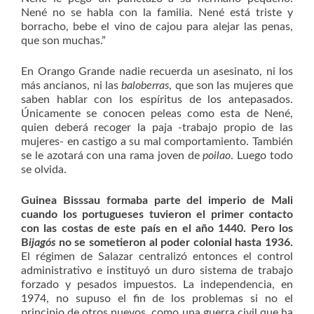
Nené no se habla con la familia. Nené está triste y
borracho, bebe el vino de cajou para alejar las penas,
que son muchas.”
En Orango Grande nadie recuerda un asesinato, ni los
más ancianos, ni las
baloberras
, que son las mujeres que
saben hablar con los espíritus de los antepasados.
Únicamente se conocen peleas como esta de Nené,
quien deberá recoger la paja -trabajo propio de las
mujeres- en castigo a su mal comportamiento. También
se le azotará con una rama joven de
poilao
. Luego todo
se olvida.
Guinea Bisssau formaba parte del imperio de Mali
cuando los portugueses tuvieron el primer contacto
con las costas de este país en el año 1440. Pero los
B
ijagós
no se sometieron al poder colonial hasta 1936.
El régimen de Salazar centralizó entonces el control
administrativo e instituyó un duro sistema de trabajo
forzado y pesados impuestos. La independencia, en
1974, no supuso el fin de los problemas si no el
principio de otros nuevos, como una guerra civil que ha