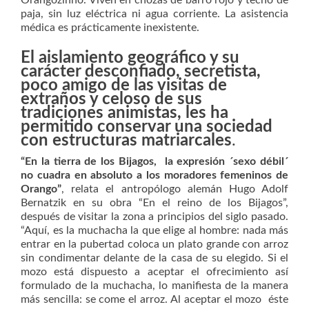
Orangozinho. Viven en chozas de barro rojo y techo de
paja, sin luz eléctrica ni agua corriente. La asistencia
médica es prácticamente inexistente.
El aislamiento geográfico y su
carácter desconfiado, secretista,
poco amigo de las visitas de
extraños y celoso de sus
tradiciones animistas, les ha
permitido conservar una sociedad
con estructuras matriarcales
.
“En la tierra de los Bijagos, la expresión ´sexo débil´
no cuadra en absoluto a los moradores femeninos de
Orango”
, relata el antropólogo alemán Hugo Adolf
Bernatzik en su obra “En el reino de los Bijagos”,
después de visitar la zona a principios del siglo pasado.
“Aquí, es la muchacha la que elige al hombre: nada más
entrar en la pubertad coloca un plato grande con arroz
sin condimentar delante de la casa de su elegido. Si el
mozo está dispuesto a aceptar el ofrecimiento así
formulado de la muchacha, lo manifiesta de la manera
más sencilla: se come el arroz. Al aceptar el mozo éste