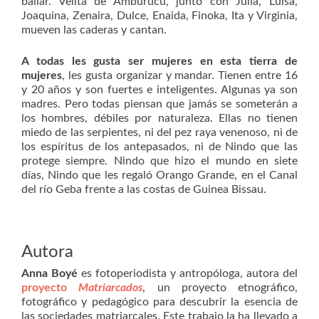
bailar. Velita de Amburucu, junto con Julia, Luisa,
Joaquina, Zenaira, Dulce, Enaida, Finoka, Ita y Virginia,
mueven las caderas y cantan.
A todas les gusta ser mujeres en esta tierra de
mujeres
, les gusta organizar y mandar. Tienen entre 16
y 20 años y son fuertes e inteligentes. Algunas ya son
madres. Pero todas piensan que jamás se someterán a
los hombres, débiles por naturaleza. Ellas no tienen
miedo de las serpientes, ni del pez raya venenoso, ni de
los espíritus de los antepasados, ni de Nindo que las
protege siempre. Nindo que hizo el mundo en siete
días, Nindo que les regaló Orango Grande, en el Canal
del río Geba frente a las costas de Guinea Bissau.
Autora
Anna Boyé
es fotoperiodista y antropóloga, autora del
proyecto
Matriarcados
, un proyecto etnográfico,
fotográfico y pedagógico para descubrir la esencia de
las sociedades matriarcales. Este trabajo la ha llevado a