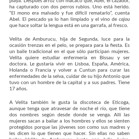
playa. Después arroz con macaco que, Abel, el cazador,
ha capturado con dos perros rubios. Uno está herido.
“El mono era malvado y fue difícil rematarlo”, cuenta
Abel. El pescado ya lo han limpiado y el vino de
cajou
que hace soltar la lengua está en una garrafa, al fresco.
Velita de Amburucu, hija de Segunda, luce para la
ocasión trenzas en el pelo, se prepara para la fiesta. Es
un baile tradicional en el que sólo participan mujeres.
Velita quiere estudiar enfermería en Bissau y ser
doctora. Le gustaría vivir en Lisboa, España, América,
Holanda o Francia y volver a Cuntun para curar las
enfermedades de la selva, cuidar de su hijo Antonio que
tuvo con un hombre de la capital y a sus padres. Tiene
17 años.
A Velita también le gusta la discoteca de Eticoga,
aunque tenga que atravesar de noche el río, que tiene
dos nombres según desde donde se venga. Allí las
mujeres sacan a bailar a los hombres y ellos se sienten
protegidos porque las jóvenes son como sus madres y
les dicen lo que tienen que hacer. Sin ellas no saben