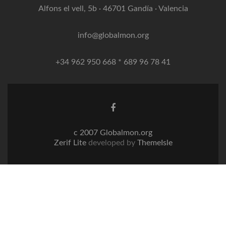
Alfons el vell, 5b · 46701 Gandía · Valencia
info@globalmon.org
+34 962 950 668 * 689 96 78 41
Enlace
de
Facebook
c 2007 Globalmon.org
Zerif Lite
developed by
ThemeIsle