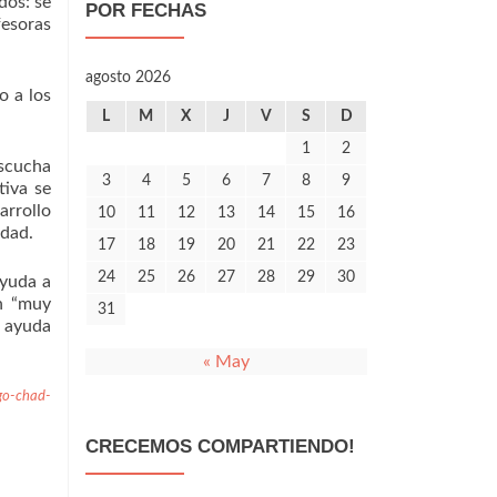
dos: se
POR FECHAS
fesoras
agosto 2026
o a los
L
M
X
J
V
S
D
1
2
escucha
3
4
5
6
7
8
9
tiva se
arrollo
10
11
12
13
14
15
16
idad.
17
18
19
20
21
22
23
24
25
26
27
28
29
30
ayuda a
án “muy
31
e ayuda
« May
ago-chad-
CRECEMOS COMPARTIENDO!