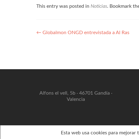
This entry was posted in
Noticias
. Bookmark th
Navegación
←
Globalmon ONGD entrevistada a Al Ras
de
entradas
Alfons el vell, 5b · 46701 Gandía ·
Valencia
Esta web usa cookies para mejorar tu