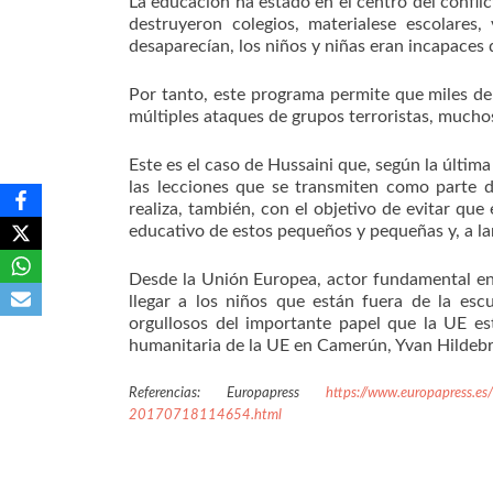
La educación ha estado en el centro del confli
destruyeron colegios, materialese escolares,
desaparecían, los niños y niñas eran incapaces d
Por tanto, este programa permite que miles de
múltiples ataques de grupos terroristas, muchos 
Este es el caso de Hussaini que, según la últim
las lecciones que se transmiten como parte d
realiza, también, con el objetivo de evitar que 
educativo de estos pequeños y pequeñas y, a la
Desde la Unión Europea, actor fundamental en 
llegar a los niños que están fuera de la esc
orgullosos del importante papel que la UE est
humanitaria de la UE en Camerún, Yvan Hildeb
Referencias: Europapress
https://www.europapress.es
20170718114654.html