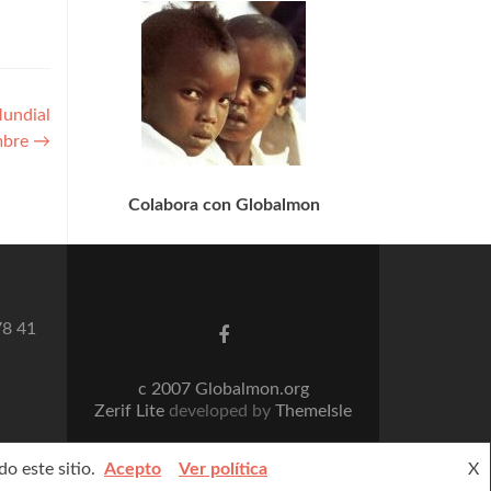
Mundial
embre
→
Colabora con Globalmon
78 41
Enlace
de
Facebook
c 2007 Globalmon.org
Zerif Lite
developed by
ThemeIsle
o este sitio.
Acepto
Ver política
X