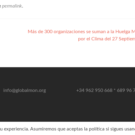
e
permalink
.
Más de ​300​ organizaciones se suman a la Huelga 
por el Clima del 27 Septi
info@globalmon.org
+34 962 950 668 * 689 96 
 experiencia. Asumiremos que aceptas la política si sigues usand