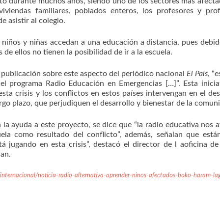
cto durante muchos años, siendo uno de los sectores más afecta
 viviendas familiares, poblados enteros, los profesores y pro
e asistir al colegio.
 niños y niñas accedan a una educación a distancia, pues debid
de ellos no tienen la posibilidad de ir a la escuela.
a publicación sobre este aspecto del periódico nacional
El País
, “
el programa Radio Educación en Emergencias […]”. Esta inicia
esta crisis y los conflictos en estos países intervengan en el des
rgo plazo, que perjudiquen el desarrollo y bienestar de la comun
la ayuda a este proyecto, se dice que “la radio educativa nos 
uela como resultado del conflicto”, además, señalan que est
á jugando en esta crisis”, destacó el director de l aoficina d
ran.
/internacional/noticia-radio-alternativa-aprender-ninos-afectados-boko-haram-l