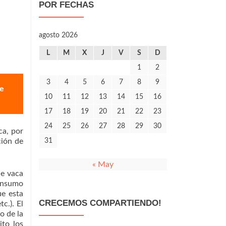
POR FECHAS
agosto 2026
L
M
X
J
V
S
D
1
2
3
4
5
6
7
8
9
de
10
11
12
13
14
15
16
17
18
19
20
21
22
23
24
25
26
27
28
29
30
ca, por
ción de
31
« May
de vaca
consumo
ue esta
CRECEMOS COMPARTIENDO!
c.). El
o de la
ito los