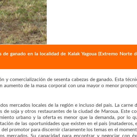
s de ganado en la localidad de Kalak Yagoua (Extremo Norte 
ón y comercialización de sesenta cabezas de ganado. Esta técni
un aumento de la masa corporal con una mayor o menor propor
dos mercados locales de la región e incluso del país. La carne 
s de soja y otros restaurantes de la ciudad de Maroua. Este 
miento urbano y la oferta es menor que la demanda, por lo q
tación de las oportunidades que existen en el país (mataderos, et
 del promotor para discernir claramente los temas en el moment
os mercados. Su capacidad para encontrar y negociar con éx