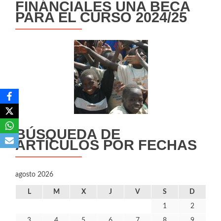
FINÁNCIALES UNA BECA
PARA EL CURSO 2024/25
BÚSQUEDA DE
ARTÍCULOS POR FECHAS
agosto 2026
L
M
X
J
V
S
D
1
2
3
4
5
6
7
8
9