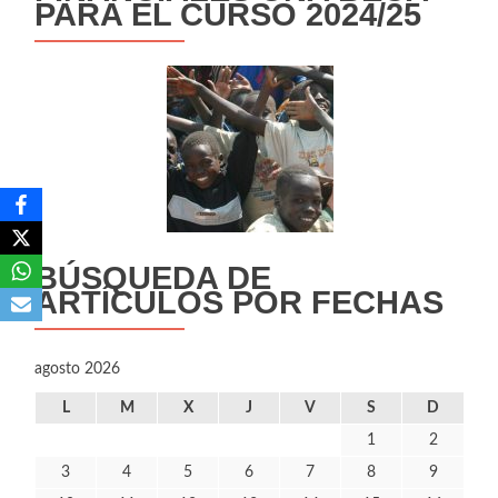
PARA EL CURSO 2024/25
BÚSQUEDA DE
ARTÍCULOS POR FECHAS
agosto 2026
L
M
X
J
V
S
D
1
2
3
4
5
6
7
8
9