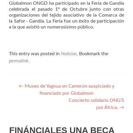
Globalmon ONGD ha participado en la Feria de Gandía
celebrada el pasado 1º de Octubre junto con otras
organizaciones del tejido asociativo de la Comarca de
la Safor · Gandía. La Feria fue un éxito de participación
a la que asistió un numerosísimo público.
This entry was posted in
Noticias
. Bookmark the
permalink
.
Navegación
←
Museo de Yagoua en Camerún auspiciado y
financiado por Globalmon
de
Concierto solidario ONG’S
entradas
por África.
→
FINÁNCIALES UNA BECA